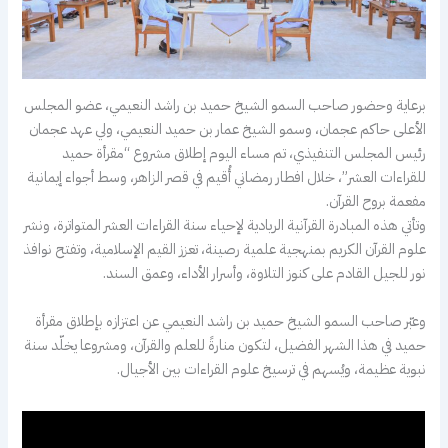
برعاية وحضور صاحب السمو الشيخ حميد بن راشد النعيمي، عضو المجلس
الأعلى حاكم عجمان، وسمو الشيخ عمار بن حميد النعيمي، ولي عهد عجمان
رئيس المجلس التنفيذي، تم مساء اليوم إطلاق مشروع “مقرأة حميد
للقراءات العشر”، خلال افطار رمضاني أُقيم في قصر الزاهر، وسط أجواء إيمانية
مفعمة بروح القرآن.
وتأتي هذه المبادرة القرآنية الريادية لإحياء سنة القراءات العشر المتواترة، ونشر
علوم القرآن الكريم بمنهجية علمية رصينة، تعزز القيم الإسلامية، وتفتح نوافذ
نور للجيل القادم على كنوز التلاوة، وأسرار الأداء، وعمق السند.
وعبّر صاحب السمو الشيخ حميد بن راشد النعيمي عن اعتزازه بإطلاق مقرأة
حميد في هذا الشهر الفضيل، لتكون منارةً للعلم والقرآن، ومشروعا يخلّد سنة
نبوية عظيمة، ويُسهم في ترسيخ علوم القراءات بين الأجيال.