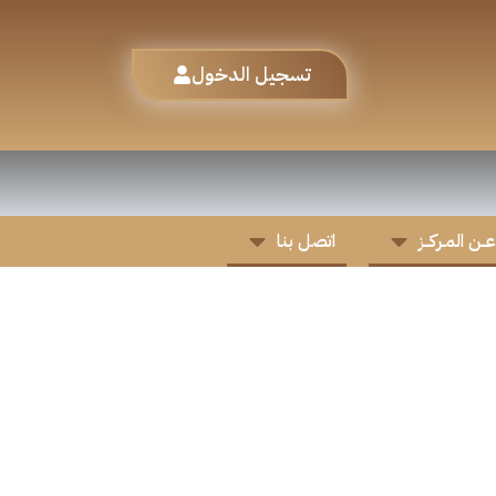
تسجيل الدخول
عــن المـركــز
اتصل بنا