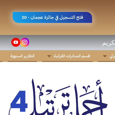
فتح التسجيل في جائزة عجمان - 20
كريم
آني
قسم المبادرات القرآنية
التقارير السنوية