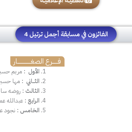
التغطيــة الإعلاميــة
الفائزون في مسابقة أجمل ترتيل 4
فــــــرع الصغـــــــــــــــار
الأول
:
مريم حسين 
الثــاني
:
مها حسين 
الثالث :
روضه سال
الرابع :
عبدالله عم
الخامس :
نجود عب